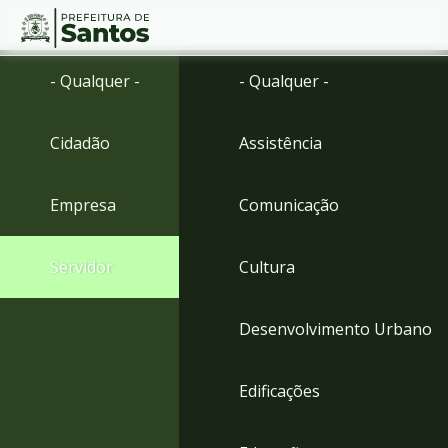
Ir
Conteúdo
- Qualquer -
- Qualquer -
para
o
conteúdo
Cidadão
Assistência
1
Ir
para
Empresa
Comunicação
o
menu
2
Servidor
Cultura
Ir
para
busca
Desenvolvimento Urbano
3
Ir
para
Edificações
o
rodapé