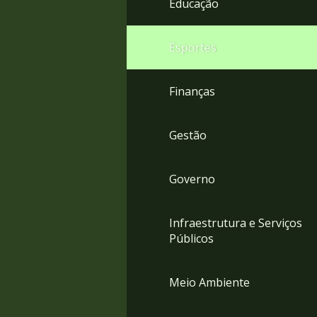
Educação
4
Acessibilidade
5
Esportes
Finanças
Gestão
Governo
Infraestrutura e Serviços
Públicos
Meio Ambiente