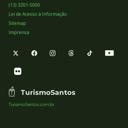
Sociais
(13) 3201-5000
Lei de Acesso à Informação
Sitemap
Imprensa
TurismoSantos
TurismoSantos.com.br