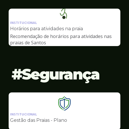
Ilustração
da
INSTITUCIONAL
pagina
Horários para atividades na praia
de
Recomendação de horários para atividades nas
Esportes
praias de Santos
Segurança
Ilustração
da
INSTITUCIONAL
pagina
Gestão das Praias - Plano
de