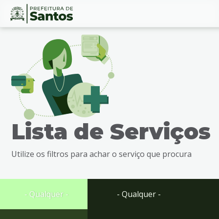
Ir
Conteúdo
para
o
conteúdo
1
Ir
para
o
menu
Lista de Serviços
2
Ir
para
Utilize os filtros para achar o serviço que procura
busca
3
Ir
para
- Qualquer -
- Qualquer -
o
rodapé