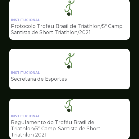
Ilustração
da
INSTITUCIONAL
pagina
Protocolo Troféu Brasil de Triathlon/5º Camp.
de
Santista de Short Triathlon/2021
Esportes
Ilustração
da
INSTITUCIONAL
pagina
Secretaria de Esportes
de
Esportes
Ilustração
da
INSTITUCIONAL
pagina
Regulamento do Troféu Brasil de
de
Triathlon/5º Camp. Santista de Short
Esportes
Triathlon 2021