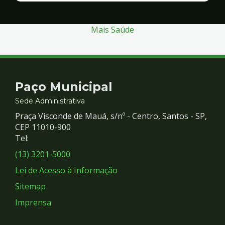
Segurança
Mais Saúde
Contato
Paço Municipal
e
Sede Administrativa
Praça Visconde de Mauá, s/nº - Centro, Santos - SP,
Redes
CEP 11010-900
Tel:
Sociais
(13) 3201-5000
Lei de Acesso à Informação
Sitemap
Imprensa