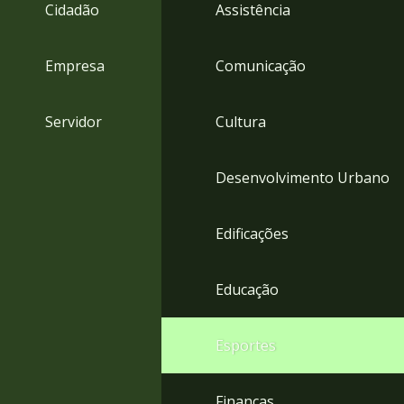
4
Cidadão
Assistência
Acessibilidade
5
Empresa
Comunicação
Servidor
Cultura
Desenvolvimento Urbano
Edificações
Educação
Esportes
Finanças