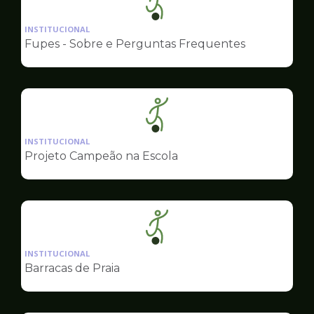
Ilustração
da
INSTITUCIONAL
pagina
Fupes - Sobre e Perguntas Frequentes
de
Esportes
Ilustração
da
INSTITUCIONAL
pagina
Projeto Campeão na Escola
de
Esportes
Ilustração
da
INSTITUCIONAL
pagina
Barracas de Praia
de
Esportes