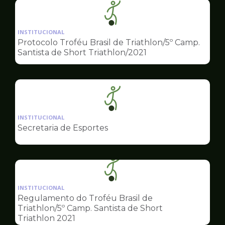
Ilustração
da
INSTITUCIONAL
pagina
Protocolo Troféu Brasil de Triathlon/5º Camp.
de
Santista de Short Triathlon/2021
Esportes
Ilustração
da
INSTITUCIONAL
pagina
Secretaria de Esportes
de
Esportes
Ilustração
da
INSTITUCIONAL
pagina
Regulamento do Troféu Brasil de
de
Triathlon/5º Camp. Santista de Short
Esportes
Triathlon 2021