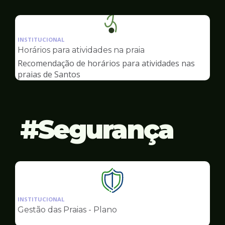
Ilustração
da
INSTITUCIONAL
pagina
Horários para atividades na praia
de
Recomendação de horários para atividades nas
Esportes
praias de Santos
Segurança
Ilustração
da
INSTITUCIONAL
pagina
Gestão das Praias - Plano
de