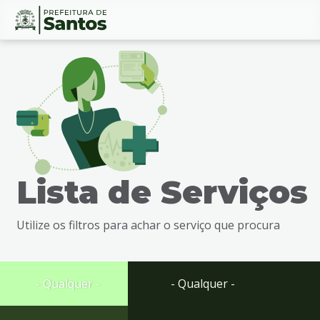
Ir
Conteúdo
para
o
conteúdo
1
Ir
para
o
menu
Lista de Serviços
2
Ir
para
Utilize os filtros para achar o serviço que procura
busca
3
Ir
para
- Qualquer -
- Qualquer -
o
rodapé