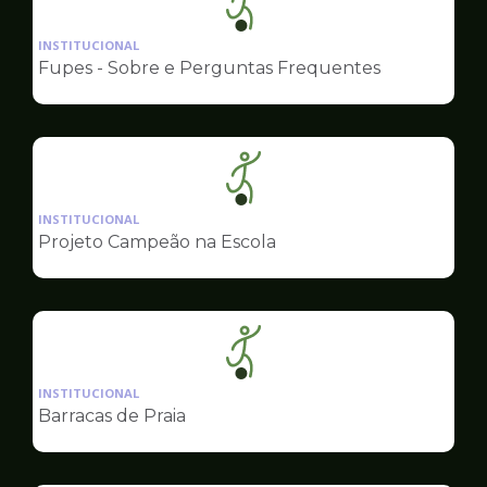
Ilustração
da
INSTITUCIONAL
pagina
Fupes - Sobre e Perguntas Frequentes
de
Esportes
Ilustração
da
INSTITUCIONAL
pagina
Projeto Campeão na Escola
de
Esportes
Ilustração
da
INSTITUCIONAL
pagina
Barracas de Praia
de
Esportes