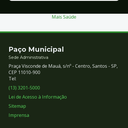
Segurança
Mais Saúde
Contato
Paço Municipal
e
Sede Administrativa
Praça Visconde de Mauá, s/nº - Centro, Santos - SP,
Redes
CEP 11010-900
Tel:
Sociais
(13) 3201-5000
Lei de Acesso à Informação
Sitemap
Imprensa