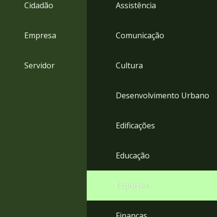
4
Cidadão
Assistência
Acessibilidade
5
Empresa
Comunicação
Servidor
Cultura
Desenvolvimento Urbano
Edificações
Educação
Esportes
Finanças