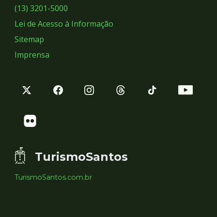
Sociais
(13) 3201-5000
Lei de Acesso à Informação
Sitemap
Imprensa
TurismoSantos
TurismoSantos.com.br