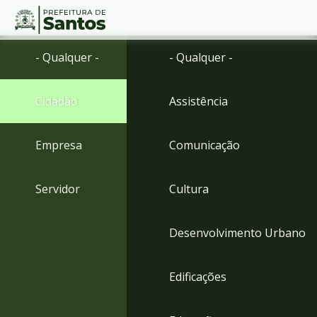
Ir
Conteúdo
- Qualquer -
- Qualquer -
para
o
conteúdo
Cidadão
Assistência
1
Ir
para
Empresa
Comunicação
o
menu
2
Servidor
Cultura
Ir
para
busca
Desenvolvimento Urbano
3
Ir
para
Edificações
o
rodapé