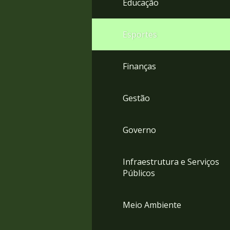
Educação
4
Acessibilidade
5
Esportes
Finanças
Gestão
Governo
Infraestrutura e Serviços
Públicos
Meio Ambiente