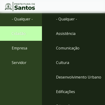
Ir
Conteúdo
- Qualquer -
- Qualquer -
para
o
conteúdo
Cidadão
Assistência
1
Ir
para
Empresa
Comunicação
o
menu
2
Servidor
Cultura
Ir
para
busca
Desenvolvimento Urbano
3
Ir
para
Edificações
o
rodapé