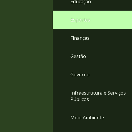
Educação
4
Acessibilidade
5
Esportes
Finanças
Gestão
Governo
Infraestrutura e Serviços
Públicos
Meio Ambiente