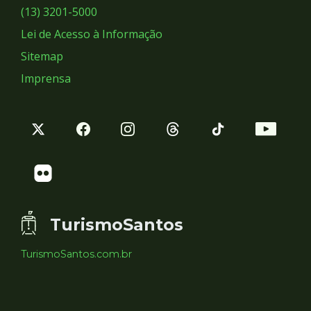
Sociais
(13) 3201-5000
Lei de Acesso à Informação
Sitemap
Imprensa
TurismoSantos
TurismoSantos.com.br