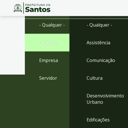
Ir
Conteúdo
- Qualquer -
- Qualquer -
para
o
conteúdo
Cidadão
Assistência
1
Ir
para
Empresa
Comunicação
o
menu
2
Servidor
Cultura
Ir
para
busca
Desenvolvimento
3
Urbano
Ir
para
o
Edificações
rodapé