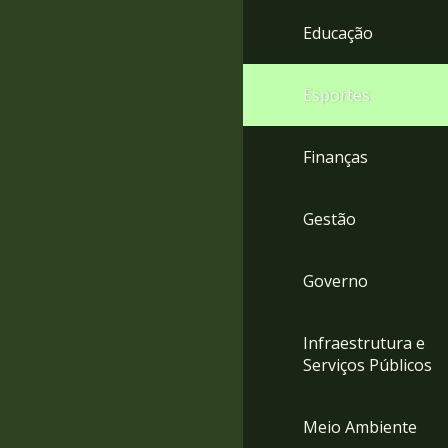
4
Educação
Acessibilidade
5
Esportes
Finanças
Gestão
Governo
Infraestrutura e
Serviços Públicos
Meio Ambiente