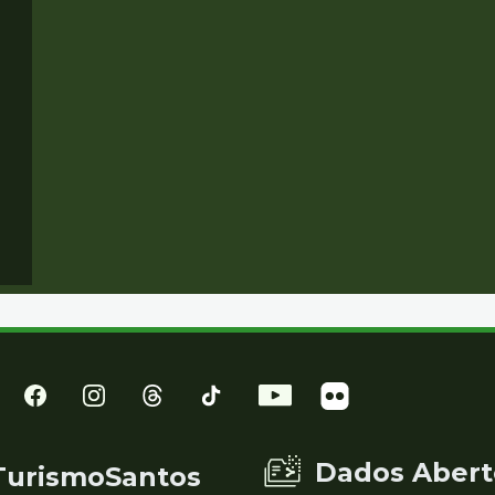
Dados Abert
TurismoSantos