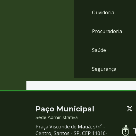
Ouvidoria
Procuradoria
Saúde
Segurança
Contato
Paço Municipal
e
Sede Administrativa
Praça Visconde de Mauá, s/nº -
Redes
Centro, Santos - SP, CEP 11010-