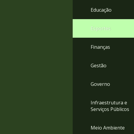
4
Educação
Acessibilidade
5
Esportes
Finanças
Gestão
Governo
Infraestrutura e
Serviços Públicos
Meio Ambiente