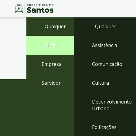
Ir
Conteúdo
- Qualquer -
- Qualquer -
para
o
conteúdo
Cidadão
Assistência
1
Ir
para
Empresa
Comunicação
o
menu
2
Servidor
Cultura
Ir
para
busca
Desenvolvimento
3
Urbano
Ir
para
o
Edificações
rodapé