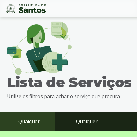
Ir
Conteúdo
para
o
conteúdo
1
Ir
para
o
menu
Lista de Serviços
2
Ir
para
Utilize os filtros para achar o serviço que procura
busca
3
Ir
para
- Qualquer -
- Qualquer -
o
rodapé