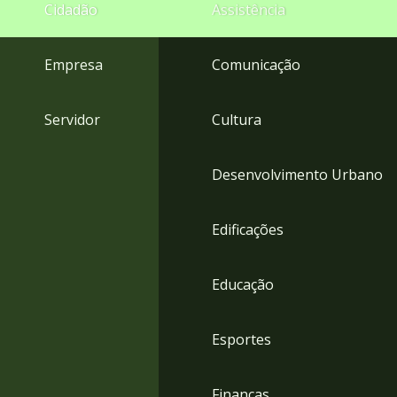
4
Cidadão
Assistência
Acessibilidade
5
Empresa
Comunicação
Servidor
Cultura
Desenvolvimento Urbano
Edificações
Educação
Esportes
Finanças