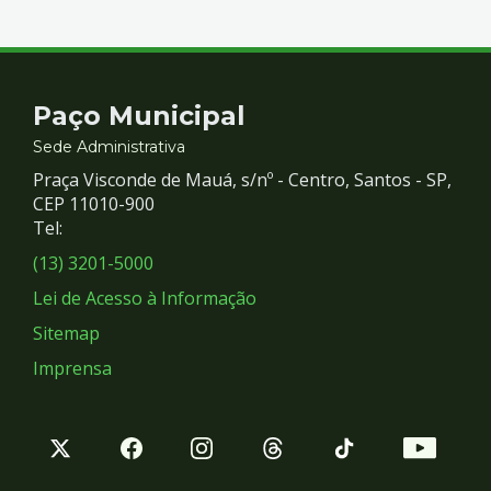
Contato
Paço Municipal
e
Sede Administrativa
Praça Visconde de Mauá, s/nº - Centro, Santos - SP,
Redes
CEP 11010-900
Tel:
Sociais
(13) 3201-5000
Lei de Acesso à Informação
Sitemap
Imprensa