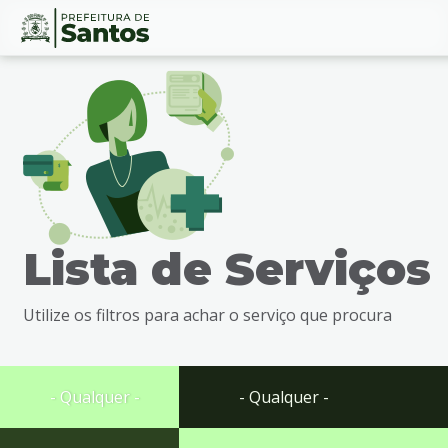
Ir
Conteúdo
para
o
conteúdo
1
Ir
para
o
menu
Lista de Serviços
2
Ir
para
Utilize os filtros para achar o serviço que procura
busca
3
Ir
para
- Qualquer -
- Qualquer -
o
rodapé