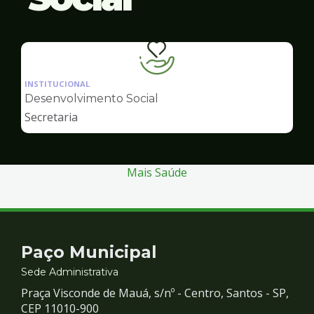
Ilustração
da
INSTITUCIONAL
pagina
Desenvolvimento Social
de
Secretaria
Desenvolvimento
Social
Mais Saúde
Contato
Paço Municipal
e
Sede Administrativa
Praça Visconde de Mauá, s/nº - Centro, Santos - SP,
Redes
CEP 11010-900