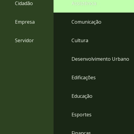
4
Cidadão
Assistência
Acessibilidade
5
Empresa
Comunicação
Servidor
Cultura
Desenvolvimento Urbano
Edificações
Educação
Esportes
Finanças