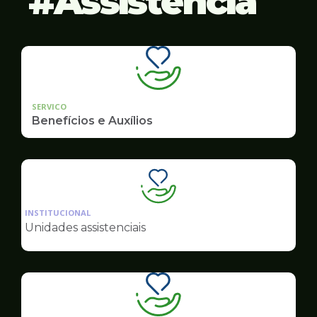
Assistência
SERVICO
Benefícios e Auxílios
Ilustração
da
INSTITUCIONAL
pagina
Unidades assistenciais
de
Assistência