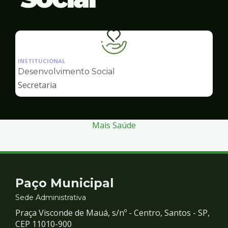
Ilustração
da
INSTITUCIONAL
pagina
Desenvolvimento Social
de
Secretaria
Desenvolvimento
Social
Mais Saúde
Contato
Paço Municipal
e
Sede Administrativa
Praça Visconde de Mauá, s/nº - Centro, Santos - SP,
Redes
CEP 11010-900