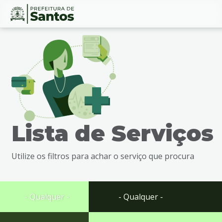
Ir
Conteúdo
para
o
conteúdo
1
Ir
para
o
menu
Lista de Serviços
2
Ir
para
Utilize os filtros para achar o serviço que procura
busca
3
Ir
para
- Qualquer -
- Qualquer -
o
rodapé