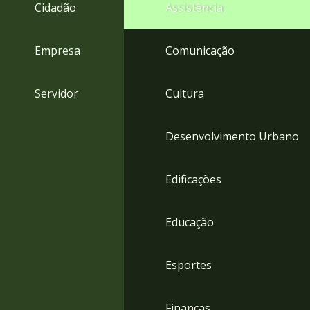
4
Cidadão
Assistência
Acessibilidade
5
Empresa
Comunicação
Servidor
Cultura
Desenvolvimento Urbano
Edificações
Educação
Esportes
Finanças