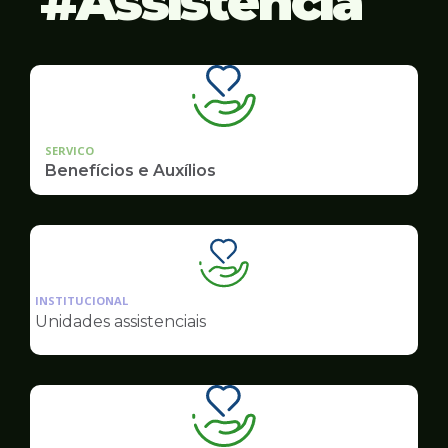
Assistência
SERVICO
Benefícios e Auxílios
Ilustração
da
INSTITUCIONAL
pagina
Unidades assistenciais
de
Assistência