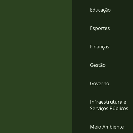
4
Educação
Acessibilidade
5
Esportes
Finanças
Gestão
Governo
Infraestrutura e
Serviços Públicos
Meio Ambiente