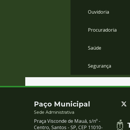
Ouvidoria
Procuradoria
Saúde
Segurança
Contato
Paço Municipal
e
Sede Administrativa
Praça Visconde de Mauá, s/nº -
Redes
Centro, Santos - SP, CEP 11010-