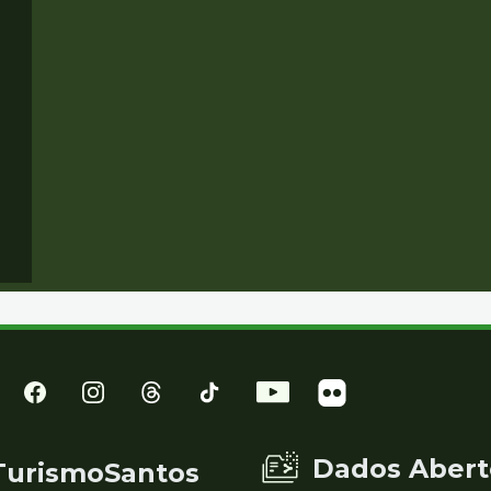
Dados Abert
TurismoSantos