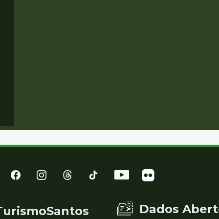
Dados Abert
TurismoSantos