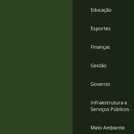
4
Educação
Acessibilidade
5
Esportes
Finanças
Gestão
Governo
Infraestrutura e
Serviços Públicos
Meio Ambiente