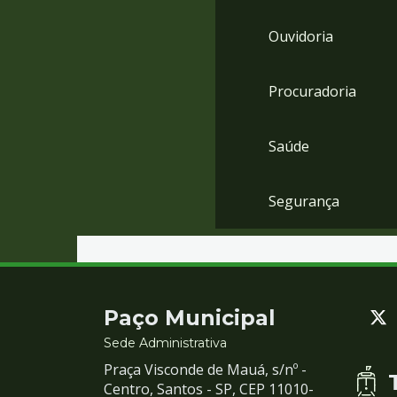
Ouvidoria
Procuradoria
Saúde
Segurança
Contato
Paço Municipal
e
Sede Administrativa
Praça Visconde de Mauá, s/nº -
Redes
Centro, Santos - SP, CEP 11010-