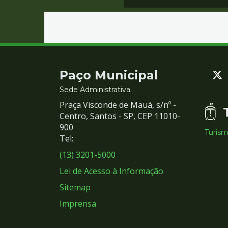
Contato
Paço Municipal
e
Sede Administrativa
Praça Visconde de Mauá, s/nº -
Redes
Centro, Santos - SP, CEP 11010-
900
Turis
Sociais
Tel:
(13) 3201-5000
Lei de Acesso à Informação
Sitemap
Imprensa