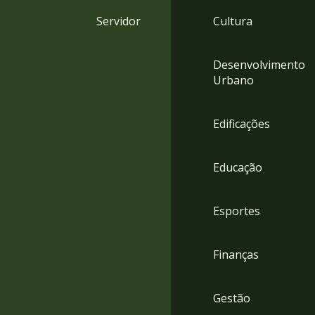
4
Servidor
Cultura
Acessibilidade
5
Desenvolvimento
Urbano
Edificações
Educação
Esportes
Finanças
Gestão