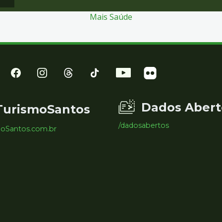
Mais Saúde
Dados Abert
TurismoSantos
/dadosabertos
moSantos.com.br