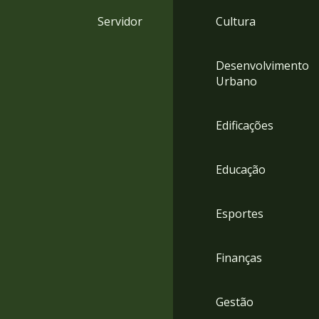
4
Servidor
Cultura
Acessibilidade
5
Desenvolvimento
Urbano
Edificações
Educação
Esportes
Finanças
Gestão