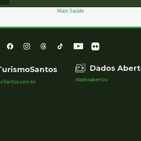
Mais Saúde
Dados Abert
TurismoSantos
/dadosabertos
moSantos.com.br