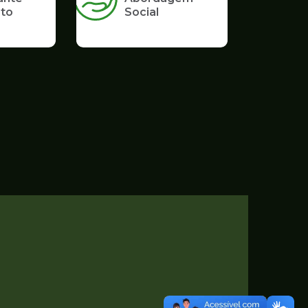
to
Social