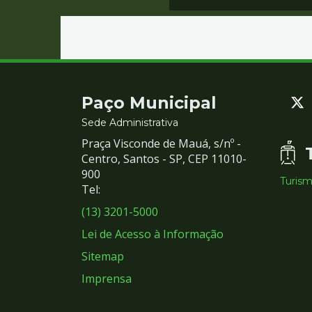
Contato
Paço Municipal
e
Sede Administrativa
Praça Visconde de Mauá, s/nº -
Redes
Centro, Santos - SP, CEP 11010-
900
Turis
Sociais
Tel:
(13) 3201-5000
Lei de Acesso à Informação
Sitemap
Imprensa