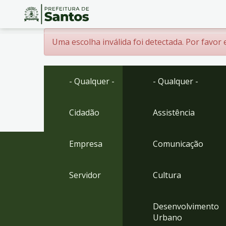
Ir
Conteúdo
Menssagem de erro
Uma escolha inválida foi detectada. Por favor
para
o
conteúdo
1
- Qualquer -
- Qualquer -
Ir
para
o
Cidadão
Assistência
menu
2
Empresa
Comunicação
Ir
para
busca
Servidor
Cultura
3
Ir
para
Desenvolvimento
o
Urbano
rodapé