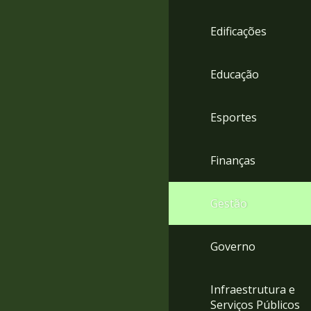
4
Acessibilidade
Edificações
5
Educação
Esportes
Finanças
Gestão
Governo
Infraestrutura e
Serviços Públicos