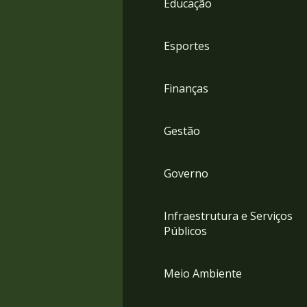
Educação
4
Acessibilidade
5
Esportes
Finanças
Gestão
Governo
Infraestrutura e Serviços
Públicos
Meio Ambiente