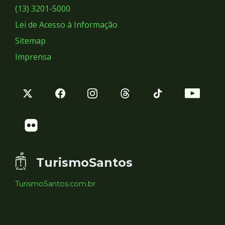
Sociais
(13) 3201-5000
Lei de Acesso à Informação
Sitemap
Imprensa
TurismoSantos
TurismoSantos.com.br