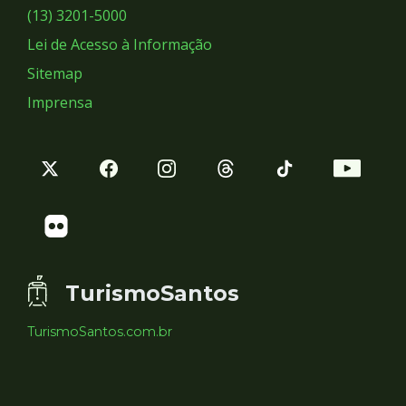
Sociais
(13) 3201-5000
Lei de Acesso à Informação
Sitemap
Imprensa
TurismoSantos
TurismoSantos.com.br