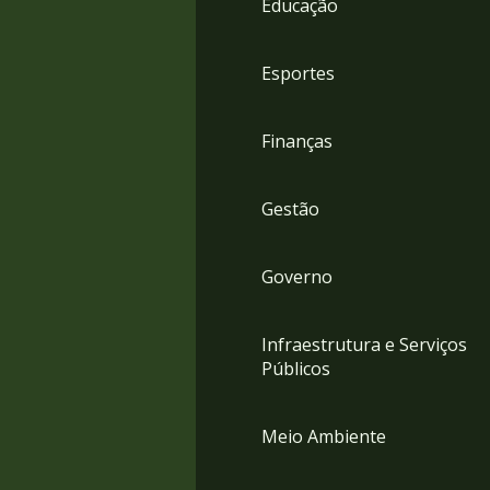
Educação
4
Acessibilidade
5
Esportes
Finanças
Gestão
Governo
Infraestrutura e Serviços
Públicos
Meio Ambiente