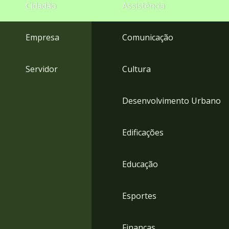
4
Cidadão
Assistência
Acessibilidade
5
Empresa
Comunicação
Servidor
Cultura
Desenvolvimento Urbano
Edificações
Educação
Esportes
Finanças