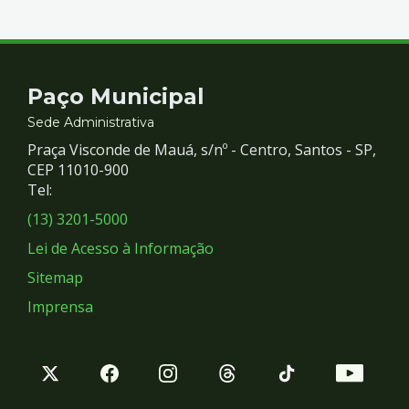
Contato
Paço Municipal
e
Sede Administrativa
Praça Visconde de Mauá, s/nº - Centro, Santos - SP,
Redes
CEP 11010-900
Tel:
Sociais
(13) 3201-5000
Lei de Acesso à Informação
Sitemap
Imprensa