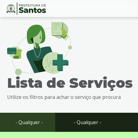
Ir
Conteúdo
para
o
conteúdo
1
Ir
para
o
menu
Lista de Serviços
2
Ir
para
Utilize os filtros para achar o serviço que procura
busca
3
Ir
para
- Qualquer -
- Qualquer -
o
rodapé