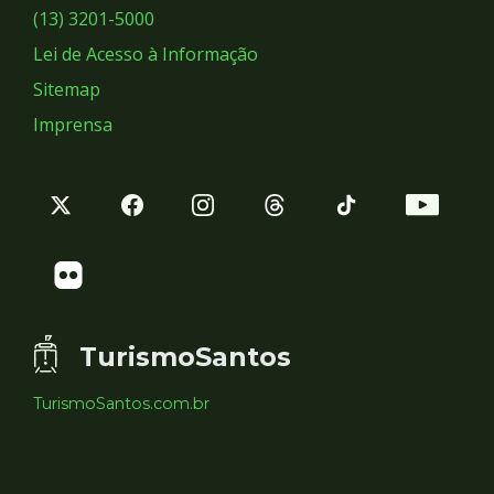
Sociais
(13) 3201-5000
Lei de Acesso à Informação
Sitemap
Imprensa
TurismoSantos
TurismoSantos.com.br