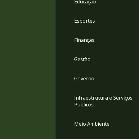
Educação
4
Acessibilidade
5
Esportes
Finanças
Gestão
Governo
Infraestrutura e Serviços
Públicos
Meio Ambiente