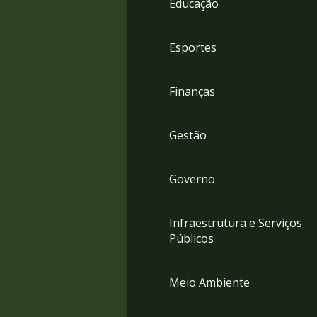
Educação
4
Acessibilidade
5
Esportes
Finanças
Gestão
Governo
Infraestrutura e Serviços
Públicos
Meio Ambiente