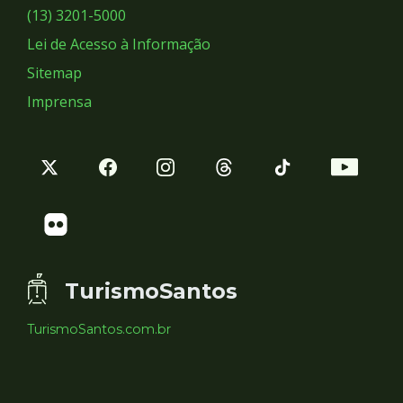
Sociais
(13) 3201-5000
Lei de Acesso à Informação
Sitemap
Imprensa
TurismoSantos
TurismoSantos.com.br