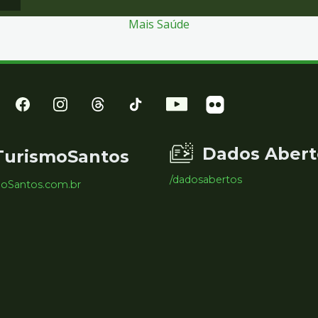
Mais Saúde
Dados Abert
TurismoSantos
/dadosabertos
moSantos.com.br