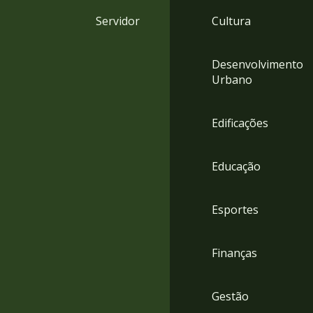
4
Servidor
Cultura
Acessibilidade
5
Desenvolvimento
Urbano
Edificações
Educação
Esportes
Finanças
Gestão