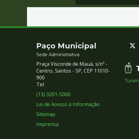
Contato
Paço Municipal
e
Sede Administrativa
Praça Visconde de Mauá, s/nº -
Redes
Centro, Santos - SP, CEP 11010-
900
Turis
Sociais
Tel:
(13) 3201-5000
Lei de Acesso à Informação
Sitemap
Imprensa