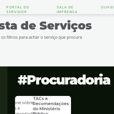
PORTAL DO
SALA DE
OUVID
SERVIDOR
IMPRENSA
ista de Serviços
e os filtros para achar o serviço que procura
Procuradoria
SERVICO
TACs e
Recomendações
do Ministério
Público