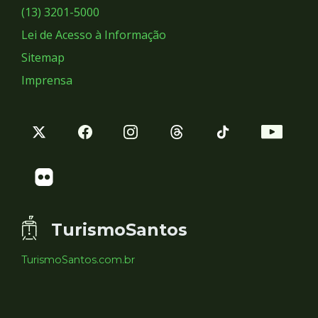
Sociais
(13) 3201-5000
Lei de Acesso à Informação
Sitemap
Imprensa
TurismoSantos
TurismoSantos.com.br