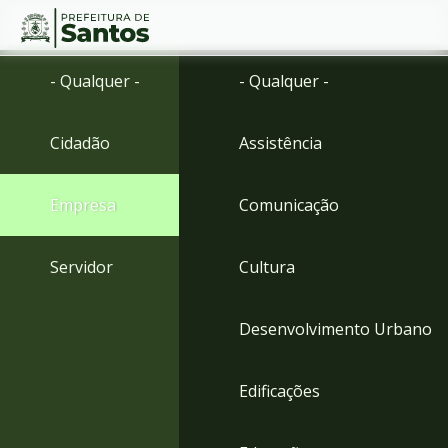
Ir
Conteúdo
- Qualquer -
- Qualquer -
para
o
conteúdo
Cidadão
Assistência
1
Ir
para
Empresa
Comunicação
o
menu
2
Servidor
Cultura
Ir
para
busca
Desenvolvimento Urbano
3
Ir
para
Edificações
o
rodapé