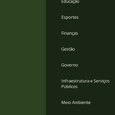
Educação
4
Acessibilidade
5
Esportes
Finanças
Gestão
Governo
Infraestrutura e Serviços
Públicos
Meio Ambiente