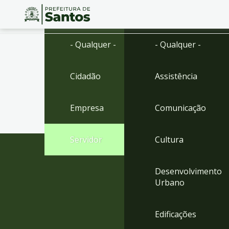
Ir
Conteúdo
- Qualquer -
- Qualquer -
para
o
conteúdo
Cidadão
Assistência
1
Ir
para
Empresa
Comunicação
o
menu
2
Servidor
Cultura
Ir
para
busca
Desenvolvimento
3
Urbano
Ir
para
o
Edificações
rodapé