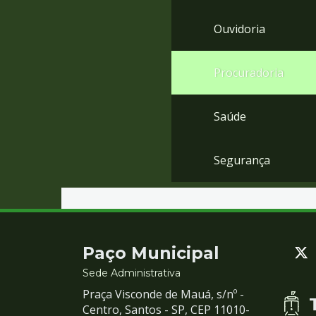
Ouvidoria
Procuradoria
Saúde
Segurança
Contato
Paço Municipal
e
Sede Administrativa
Praça Visconde de Mauá, s/nº -
Redes
Centro, Santos - SP, CEP 11010-