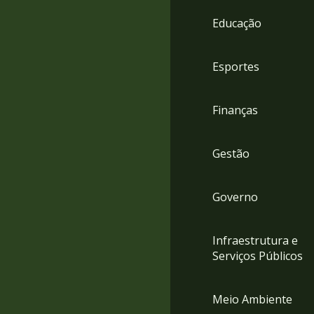
4
Educação
Acessibilidade
5
Esportes
Finanças
Gestão
Governo
Infraestrutura e
Serviços Públicos
Meio Ambiente