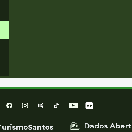
Dados Abert
TurismoSantos