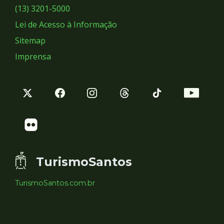
Sociais
(13) 3201-5000
Lei de Acesso à Informação
Sitemap
Imprensa
TurismoSantos
TurismoSantos.com.br