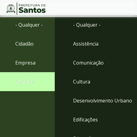
Ir
Conteúdo
- Qualquer -
- Qualquer -
para
o
conteúdo
Cidadão
Assistência
1
Ir
para
Empresa
Comunicação
o
menu
2
Servidor
Cultura
Ir
para
busca
Desenvolvimento Urbano
3
Ir
para
Edificações
o
rodapé