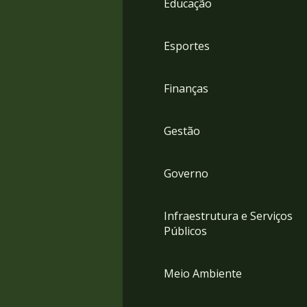
Educação
4
Acessibilidade
5
Esportes
Finanças
Gestão
Governo
Infraestrutura e Serviços
Públicos
Meio Ambiente