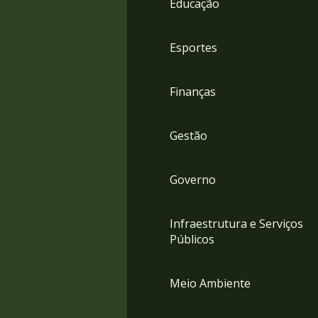
Educação
4
Acessibilidade
5
Esportes
Finanças
Gestão
Governo
Infraestrutura e Serviços
Públicos
Meio Ambiente