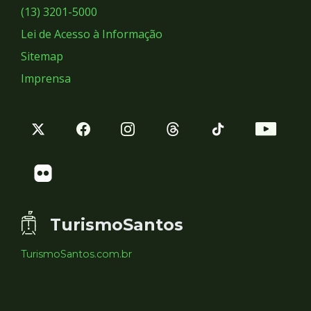
Sociais
(13) 3201-5000
Lei de Acesso à Informação
Sitemap
Imprensa
TurismoSantos
TurismoSantos.com.br