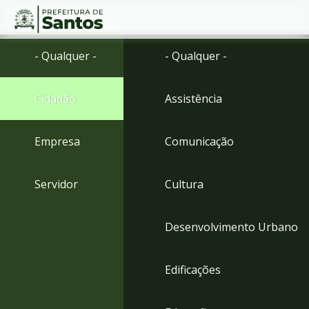
Ir
Conteúdo
- Qualquer -
- Qualquer -
para
o
conteúdo
Cidadão
Assistência
1
Ir
para
Empresa
Comunicação
o
menu
2
Servidor
Cultura
Ir
para
busca
Desenvolvimento Urbano
3
Ir
para
Edificações
o
rodapé