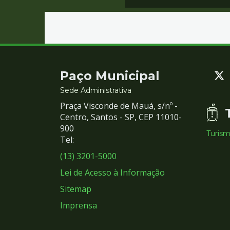
Contato
Paço Municipal
e
Sede Administrativa
Praça Visconde de Mauá, s/nº -
Redes
Centro, Santos - SP, CEP 11010-
900
Turis
Sociais
Tel:
(13) 3201-5000
Lei de Acesso à Informação
Sitemap
Imprensa