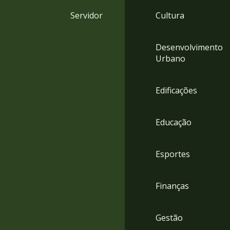
4
Servidor
Cultura
Acessibilidade
5
Desenvolvimento
Urbano
Edificações
Educação
Esportes
Finanças
Gestão