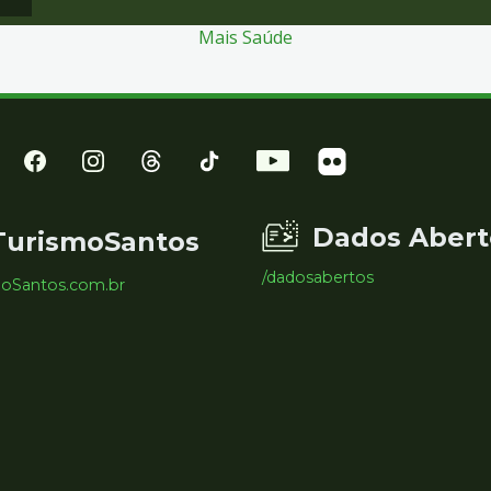
Mais Saúde
Dados Abert
TurismoSantos
/dadosabertos
moSantos.com.br