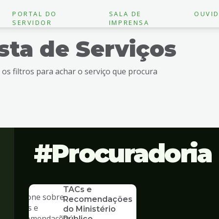
PORTAL DO
SALA DE
OUVID
SERVIDOR
IMPRENSA
ista de Serviços
e os filtros para achar o serviço que procura
Procuradoria
SERVICO
TACs e
Recomendações
do Ministério
Público