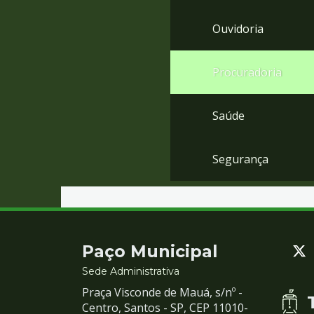
Ouvidoria
Procuradoria
Saúde
Segurança
Contato
Paço Municipal
e
Sede Administrativa
Praça Visconde de Mauá, s/nº -
Redes
Centro, Santos - SP, CEP 11010-