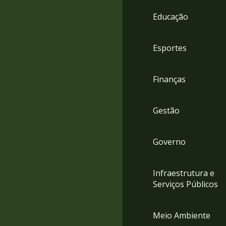
4
Educação
Acessibilidade
5
Esportes
Finanças
Gestão
Governo
Infraestrutura e
Serviços Públicos
Meio Ambiente