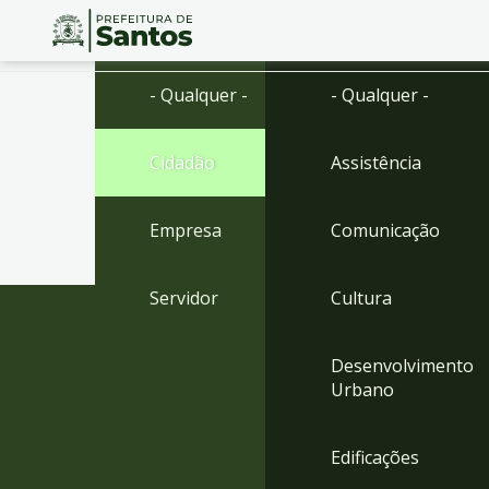
Ir
Conteúdo
- Qualquer -
- Qualquer -
para
o
conteúdo
Cidadão
Assistência
1
Ir
para
Empresa
Comunicação
o
menu
2
Servidor
Cultura
Ir
para
busca
Desenvolvimento
3
Urbano
Ir
para
o
Edificações
rodapé