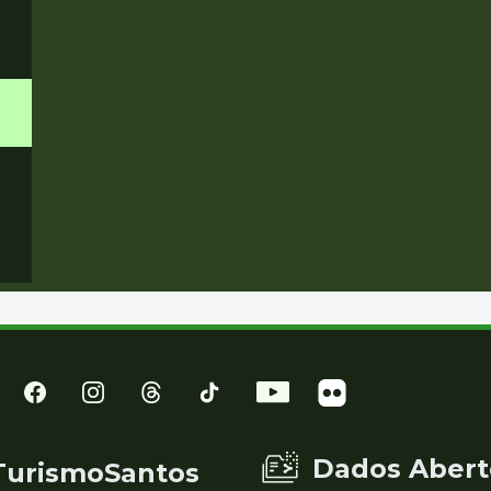
Dados Abert
TurismoSantos