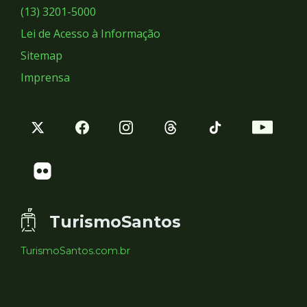
Sociais
(13) 3201-5000
Lei de Acesso à Informação
Sitemap
Imprensa
TurismoSantos
TurismoSantos.com.br