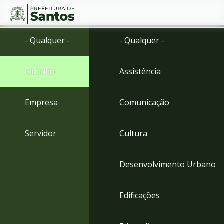
Ir
Conteúdo
- Qualquer -
- Qualquer -
para
o
conteúdo
Cidadão
Assistência
1
Ir
para
Empresa
Comunicação
o
menu
2
Servidor
Cultura
Ir
para
busca
Desenvolvimento Urbano
3
Ir
para
Edificações
o
rodapé