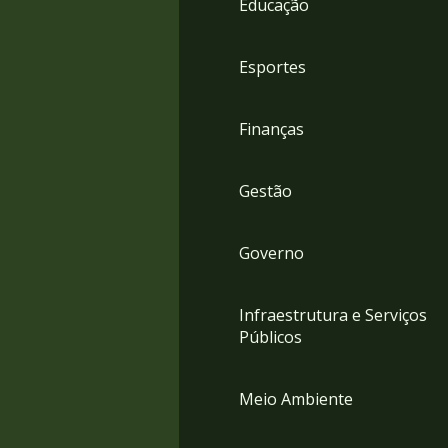
Educação
4
Acessibilidade
5
Esportes
Finanças
Gestão
Governo
Infraestrutura e Serviços
Públicos
Meio Ambiente