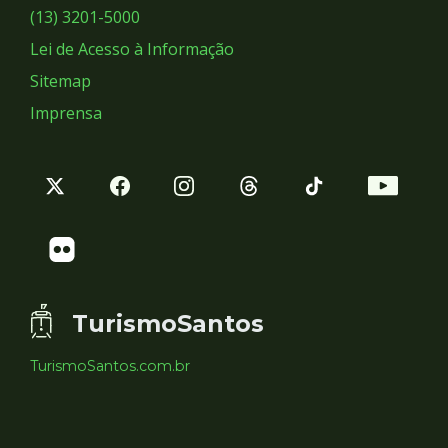
Sociais
(13) 3201-5000
Lei de Acesso à Informação
Sitemap
Imprensa
TurismoSantos
TurismoSantos.com.br