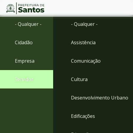
Ir
Conteúdo
- Qualquer -
- Qualquer -
para
o
conteúdo
Cidadão
Assistência
1
Ir
para
Empresa
Comunicação
o
menu
2
Servidor
Cultura
Ir
para
busca
Desenvolvimento Urbano
3
Ir
para
Edificações
o
rodapé