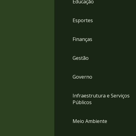
Educação
4
Acessibilidade
5
Esportes
Finanças
Gestão
Governo
Infraestrutura e Serviços
Públicos
Meio Ambiente