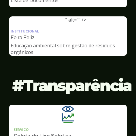
Lista de Documentos
Meio
Ambiente
" alt="" />
Ilustração
da
INSTITUCIONAL
pagina
Feira Feliz
de
Educação ambiental sobre gestão de resíduos
Meio
orgânicos
Ambiente
Transparência
SERVICO
Coleta de Lixo Seletiva