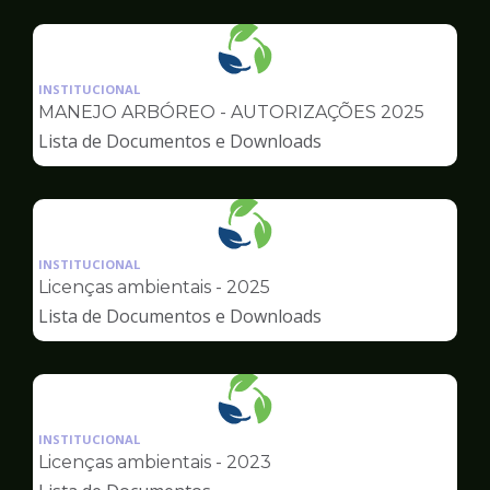
Urbana
Ilustração
da
INSTITUCIONAL
pagina
MANEJO ARBÓREO - AUTORIZAÇÕES 2025
de
Lista de Documentos e Downloads
Meio
Ambiente
Ilustração
da
INSTITUCIONAL
pagina
Licenças ambientais - 2025
de
Lista de Documentos e Downloads
Meio
Ambiente
Ilustração
da
INSTITUCIONAL
pagina
Licenças ambientais - 2023
de