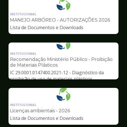
Ilustração
da
INSTITUCIONAL
pagina
MANEJO ARBÓREO - AUTORIZAÇÕES 2026
de
Lista de Documentos e Downloads
Meio
Ambiente
Ilustração
da
INSTITUCIONAL
pagina
Recomendação Ministério Público - Proibição
de
de Materiais Plásticos
Meio
IC 29.0001.0147400.2021-12 - Diagnóstico da
Ambiente
proibição de uso de materiais plásticos
Ilustração
da
INSTITUCIONAL
pagina
Licenças ambientais - 2026
de
Lista de Documentos e Downloads
Meio