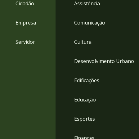
4
Cidadão
Assistência
Acessibilidade
5
Empresa
Comunicação
Servidor
Cultura
Desenvolvimento Urbano
Edificações
Educação
Esportes
Finanças