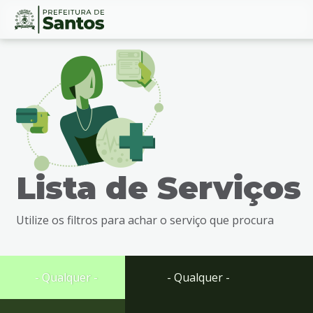
Ir
Conteúdo
para
o
conteúdo
1
Ir
para
o
menu
Lista de Serviços
2
Ir
para
Utilize os filtros para achar o serviço que procura
busca
3
Ir
para
- Qualquer -
- Qualquer -
o
rodapé