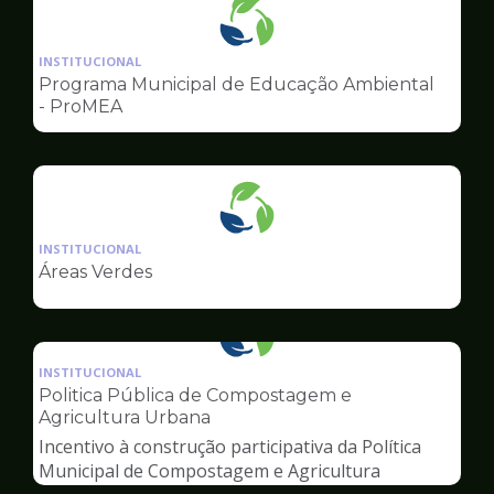
Ilustração
da
INSTITUCIONAL
pagina
Programa Municipal de Educação Ambiental
de
- ProMEA
Meio
Ambiente
Ilustração
da
INSTITUCIONAL
pagina
Áreas Verdes
de
Meio
Ambiente
Ilustração
da
INSTITUCIONAL
pagina
Politica Pública de Compostagem e
de
Agricultura Urbana
Meio
Incentivo à construção participativa da Política
Ambiente
Municipal de Compostagem e Agricultura