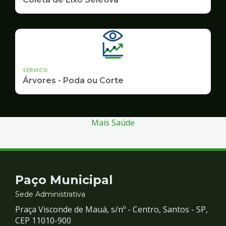
SERVICO
Árvores - Poda ou Corte
Mais Saúde
Contato
Paço Municipal
e
Sede Administrativa
Praça Visconde de Mauá, s/nº - Centro, Santos - SP,
Redes
CEP 11010-900