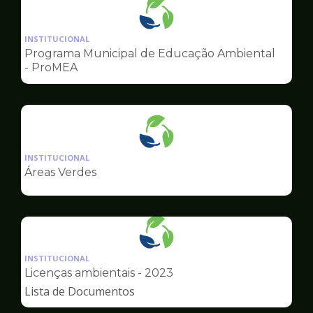
Ilustração
da
INSTITUCIONAL
pagina
Programa Municipal de Educação Ambiental
de
- ProMEA
Meio
Ambiente
Ilustração
da
INSTITUCIONAL
pagina
Áreas Verdes
de
Meio
Ambiente
Ilustração
da
INSTITUCIONAL
pagina
Licenças ambientais - 2023
de
Lista de Documentos
Meio