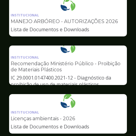
Ilustração
da
INSTITUCIONAL
pagina
MANEJO ARBÓREO - AUTORIZAÇÕES 2026
de
Lista de Documentos e Downloads
Meio
Ambiente
Ilustração
da
INSTITUCIONAL
pagina
Recomendação Ministério Público - Proibição
de
de Materiais Plásticos
Meio
IC 29.0001.0147400.2021-12 - Diagnóstico da
Ambiente
proibição de uso de materiais plásticos
Ilustração
da
INSTITUCIONAL
pagina
Licenças ambientais - 2026
de
Lista de Documentos e Downloads
Meio