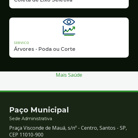
SERVICO
Árvores - Poda ou Corte
Mais Saúde
Contato
Paço Municipal
e
Sede Administrativa
Praça Visconde de Mauá, s/nº - Centro, Santos - SP,
Redes
CEP 11010-900