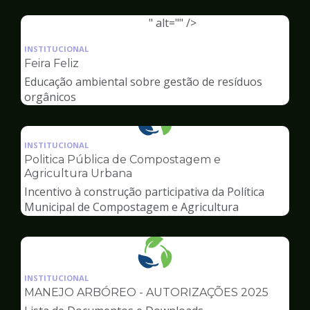
Ambiente
" alt="" />
Ilustração
da
INSTITUCIONAL
pagina
Feira Feliz
de
Educação ambiental sobre gestão de resíduos
Meio
orgânicos
Ambiente
Ilustração
da
INSTITUCIONAL
pagina
Politica Pública de Compostagem e
de
Agricultura Urbana
Meio
Incentivo à construção participativa da Política
Ambiente
Municipal de Compostagem e Agricultura
Urbana
Ilustração
da
INSTITUCIONAL
pagina
MANEJO ARBÓREO - AUTORIZAÇÕES 2025
de