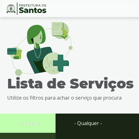
Ir
Conteúdo
para
o
conteúdo
1
Ir
para
o
menu
Lista de Serviços
2
Ir
para
Utilize os filtros para achar o serviço que procura
busca
3
Ir
para
- Qualquer -
- Qualquer -
o
rodapé