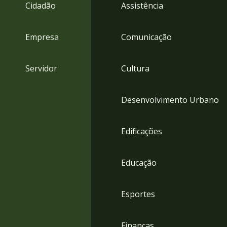
4
Cidadão
Assistência
Acessibilidade
5
Empresa
Comunicação
Servidor
Cultura
Desenvolvimento Urbano
Edificações
Educação
Esportes
Finanças