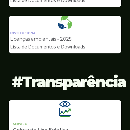
Lista de Documentos e Downloads
Meio
Ambiente
Ilustração
da
INSTITUCIONAL
pagina
Licenças ambientais - 2025
de
Lista de Documentos e Downloads
Meio
Ambiente
Transparência
SERVICO
Coleta de Lixo Seletiva