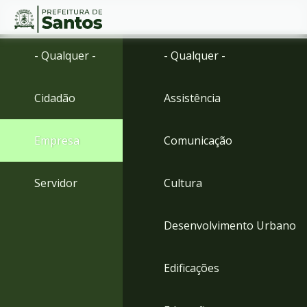
Ir
Conteúdo
- Qualquer -
- Qualquer -
para
o
conteúdo
Cidadão
Assistência
1
Ir
para
Empresa
Comunicação
o
menu
2
Servidor
Cultura
Ir
para
busca
Desenvolvimento Urbano
3
Ir
para
Edificações
o
rodapé