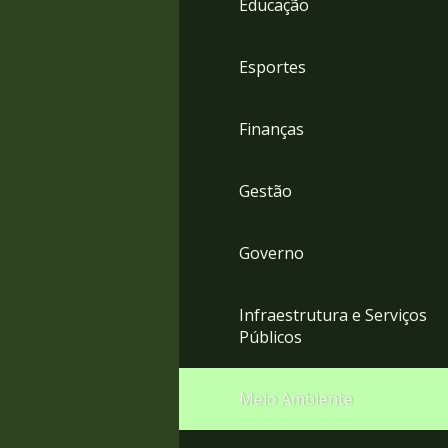
Educação
4
Acessibilidade
5
Esportes
Finanças
Gestão
Governo
Infraestrutura e Serviços
Públicos
Meio Ambiente