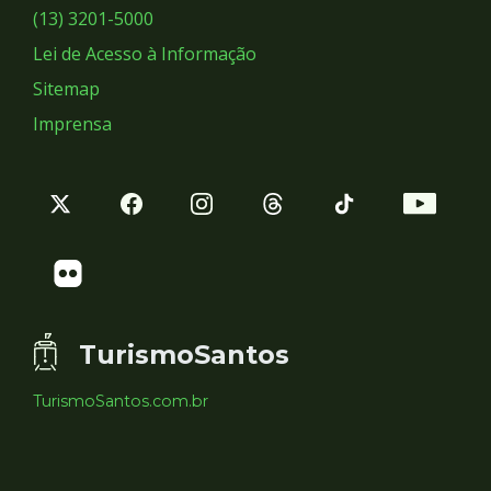
Sociais
(13) 3201-5000
Lei de Acesso à Informação
Sitemap
Imprensa
TurismoSantos
TurismoSantos.com.br