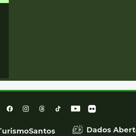
Dados Abert
TurismoSantos