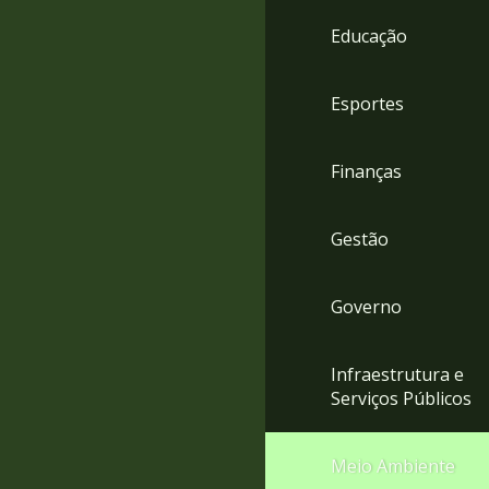
4
Educação
Acessibilidade
5
Esportes
Finanças
Gestão
Governo
Infraestrutura e
Serviços Públicos
Meio Ambiente