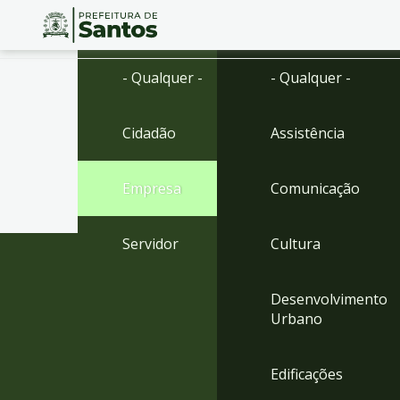
Ir
Conteúdo
- Qualquer -
- Qualquer -
para
o
conteúdo
Cidadão
Assistência
1
Ir
para
Empresa
Comunicação
o
menu
2
Servidor
Cultura
Ir
para
busca
Desenvolvimento
3
Urbano
Ir
para
o
Edificações
rodapé