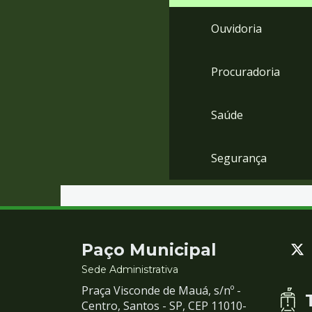
Ouvidoria
Procuradoria
Saúde
Segurança
Contato
Paço Municipal
e
Sede Administrativa
Praça Visconde de Mauá, s/nº -
Redes
Centro, Santos - SP, CEP 11010-