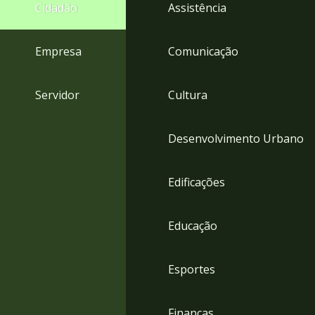
4
Cidadão
Assistência
Acessibilidade
5
Empresa
Comunicação
Servidor
Cultura
Desenvolvimento Urbano
Edificações
Educação
Esportes
Finanças