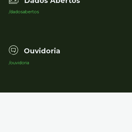
Dados Abertos
/dadosabertos
Ouvidoria
/ouvidoria