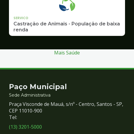
SERVICO
Castração de Animais - População de baixa
renda
Mais Saúde
Contato
Paço Municipal
e
Sede Administrativa
Praça Visconde de Mauá, s/nº - Centro, Santos - SP,
Redes
CEP 11010-900
Tel:
Sociais
(13) 3201-5000