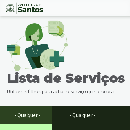
Ir
Conteúdo
para
o
conteúdo
1
Ir
para
o
menu
Lista de Serviços
2
Ir
para
Utilize os filtros para achar o serviço que procura
busca
3
Ir
para
- Qualquer -
- Qualquer -
o
rodapé