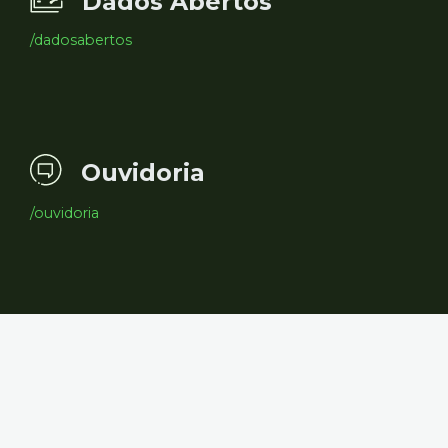
Dados Abertos
/dadosabertos
Ouvidoria
/ouvidoria