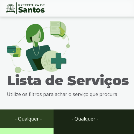
Ir
Conteúdo
para
o
conteúdo
1
Ir
para
o
menu
Lista de Serviços
2
Ir
para
Utilize os filtros para achar o serviço que procura
busca
3
Ir
para
- Qualquer -
- Qualquer -
o
rodapé