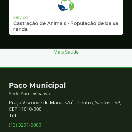
SERVICO
Castração de Animais - População de baixa
renda
Mais Saúde
Contato
Paço Municipal
e
Sede Administrativa
Praça Visconde de Mauá, s/nº - Centro, Santos - SP,
Redes
CEP 11010-900
Tel:
Sociais
(13) 3201-5000