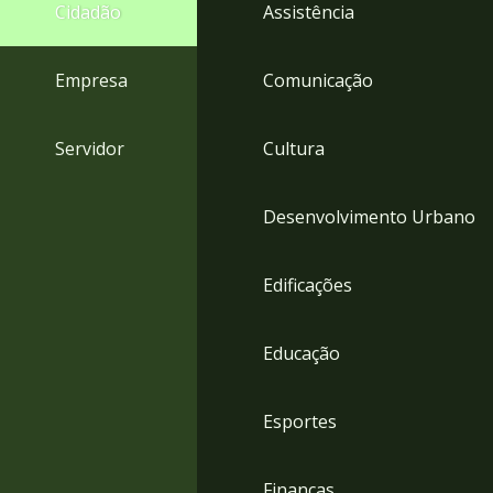
4
Cidadão
Assistência
Acessibilidade
5
Empresa
Comunicação
Servidor
Cultura
Desenvolvimento Urbano
Edificações
Educação
Esportes
Finanças