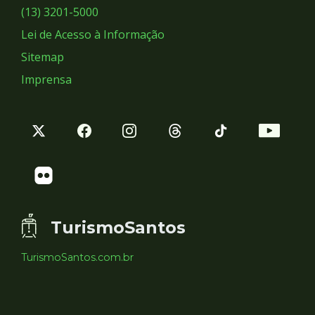
Sociais
(13) 3201-5000
Lei de Acesso à Informação
Sitemap
Imprensa
TurismoSantos
TurismoSantos.com.br