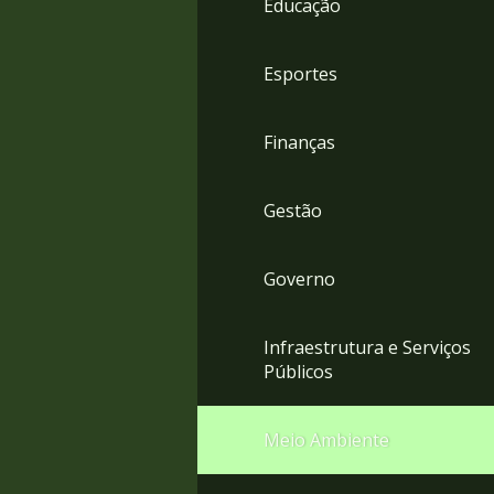
Educação
4
Acessibilidade
5
Esportes
Finanças
Gestão
Governo
Infraestrutura e Serviços
Públicos
Meio Ambiente