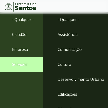
Ir
Conteúdo
- Qualquer -
- Qualquer -
para
o
conteúdo
Cidadão
Assistência
1
Ir
para
Empresa
Comunicação
o
menu
2
Servidor
Cultura
Ir
para
busca
Desenvolvimento Urbano
3
Ir
para
Edificações
o
rodapé