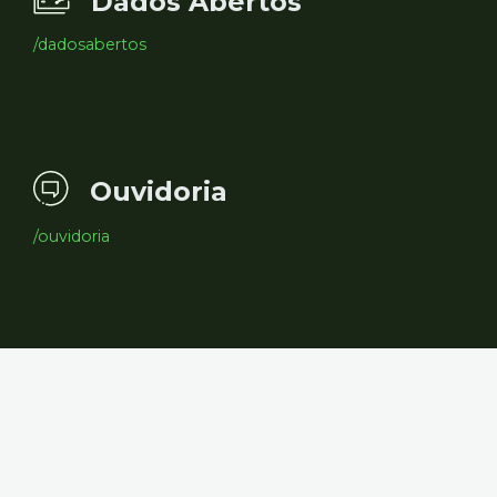
Dados Abertos
/dadosabertos
Ouvidoria
/ouvidoria