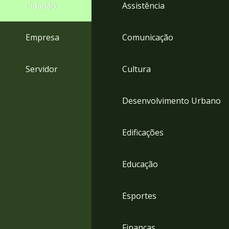
4
Cidadão
Assistência
Acessibilidade
5
Empresa
Comunicação
Servidor
Cultura
Desenvolvimento Urbano
Edificações
Educação
Esportes
Finanças