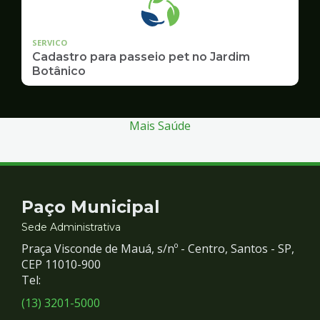
SERVICO
Cadastro para passeio pet no Jardim
Botânico
Mais Saúde
Contato
Paço Municipal
e
Sede Administrativa
Praça Visconde de Mauá, s/nº - Centro, Santos - SP,
Redes
CEP 11010-900
Tel:
Sociais
(13) 3201-5000