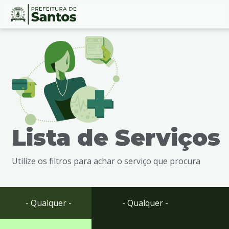
Ir
Conteúdo
para
o
conteúdo
1
Ir
para
o
menu
Lista de Serviços
2
Ir
para
Utilize os filtros para achar o serviço que procura
busca
3
Ir
para
- Qualquer -
- Qualquer -
o
rodapé