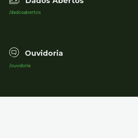
Dados Abertos
/dadosabertos
Ouvidoria
/ouvidoria