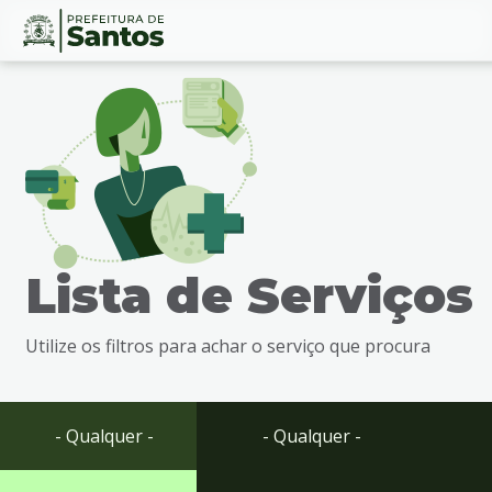
Ir
Conteúdo
para
o
conteúdo
1
Ir
para
o
menu
Lista de Serviços
2
Ir
para
Utilize os filtros para achar o serviço que procura
busca
3
Ir
para
- Qualquer -
- Qualquer -
o
rodapé