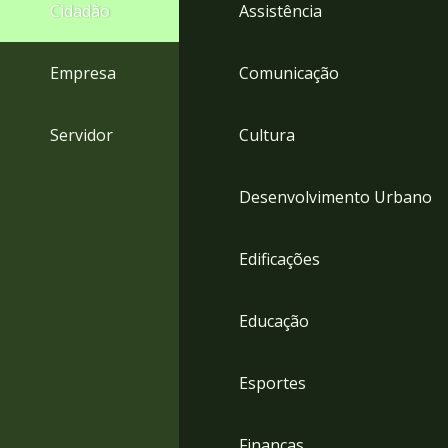
4
Cidadão
Assistência
Acessibilidade
5
Empresa
Comunicação
Servidor
Cultura
Desenvolvimento Urbano
Edificações
Educação
Esportes
Finanças