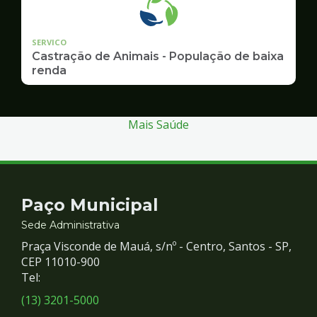
SERVICO
Castração de Animais - População de baixa
renda
Mais Saúde
Contato
Paço Municipal
e
Sede Administrativa
Praça Visconde de Mauá, s/nº - Centro, Santos - SP,
Redes
CEP 11010-900
Tel:
Sociais
(13) 3201-5000