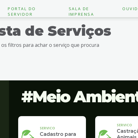
PORTAL DO
SALA DE
OUVID
SERVIDOR
IMPRENSA
ista de Serviços
e os filtros para achar o serviço que procura
Meio Ambien
SERVICO
SERVICO
Castraç
Cadastro para
Animais 