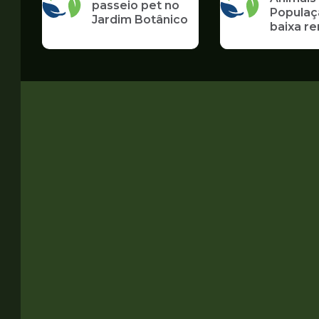
passeio pet no
Populaç
Jardim Botânico
baixa r