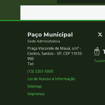
Contato
Paço Municipal
e
Sede Administrativa
Praça Visconde de Mauá, s/nº -
Redes
Centro, Santos - SP, CEP 11010-
900
Turis
Sociais
Tel:
(13) 3201-5000
Lei de Acesso à Informação
Sitemap
Imprensa