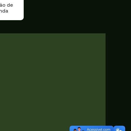
ão de
enda