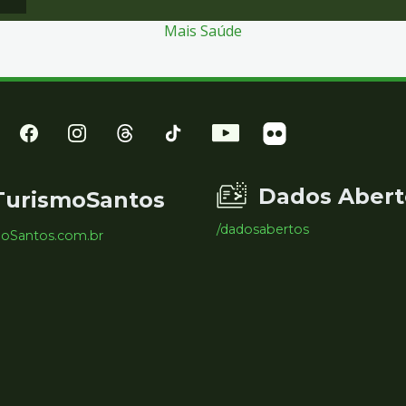
Mais Saúde
Dados Abert
TurismoSantos
/dadosabertos
moSantos.com.br