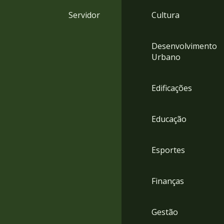
4
Servidor
Cultura
Acessibilidade
5
Desenvolvimento
Urbano
Edificações
Educação
Esportes
Finanças
Gestão