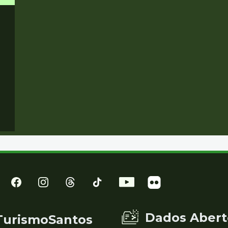
Dados Abert
TurismoSantos