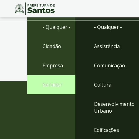
Ir
Conteúdo
- Qualquer -
- Qualquer -
para
o
conteúdo
Cidadão
Assistência
1
Ir
para
Empresa
Comunicação
o
menu
2
Servidor
Cultura
Ir
para
busca
Desenvolvimento
3
Urbano
Ir
para
o
Edificações
rodapé