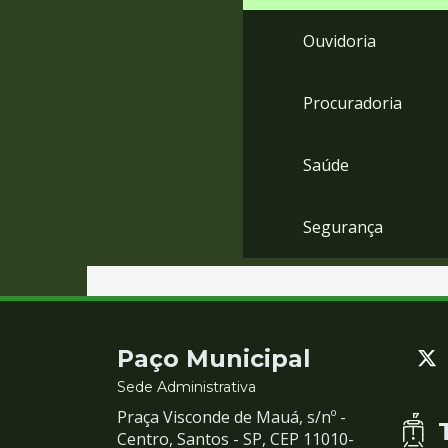
Ouvidoria
Procuradoria
Saúde
Segurança
Contato
Paço Municipal
e
Sede Administrativa
Praça Visconde de Mauá, s/nº -
Redes
Centro, Santos - SP, CEP 11010-