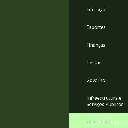
4
Educação
Acessibilidade
5
Esportes
Finanças
Gestão
Governo
Infraestrutura e
Serviços Públicos
Meio Ambiente