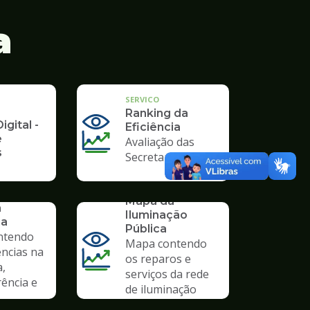
a
SERVICO
Ranking da
igital -
Eficiência
e
Avaliação das
s
Secretarias
SERVICO
Mapa da
a
Iluminação
ia
Pública
ntendo
Mapa contendo
ências na
os reparos e
a,
serviços da rede
ência e
de iluminação
pública.