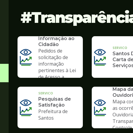
Transparênci
SERVICO
SIC - Serviço de
Informação ao
Cidadão
SERVICO
Pedidos de
Santos D
solicitação de
Carta d
informação
Serviço
pertinentes à Lei
de Acesso a
Informação
SERVICO
Mapa d
SERVICO
Ouvidor
Pesquisas de
Mapa co
Satisfação
as ocorr
Prefeitura de
Ouvidori
Santos
Transpar
Controle