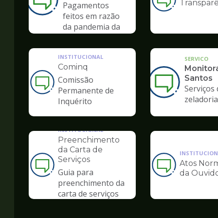
Transparê
Ilustração
Pagamentos
da
feitos em razão
pagina
da pandemia da
de
COVID-19
Ouvidoria
INSTITUCIONAL
SERVICO
Cominq
Monitor
Santos
Comissão
Ilustração
Serviços 
Permanente de
da
zeladoria
Inquérito
pagina
de
Ouvidoria
INSTITUCIONAL
Preenchimento
da Carta de
INSTITUCION
Serviços
Atos Norm
Ilustração
Ilustração
Guia para
da Ouvido
da
da
preenchimento da
pagina
pagina
carta de serviços
de
de
Ouvidoria
Ouvidoria