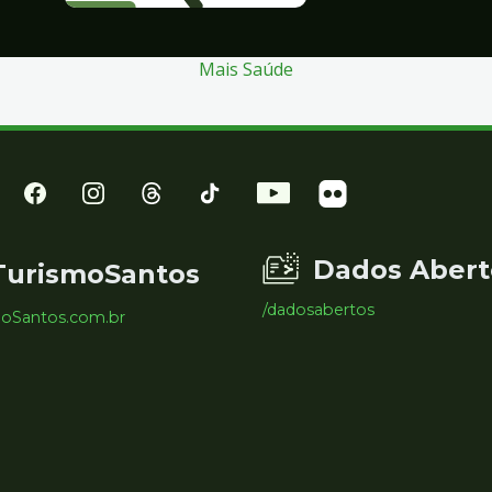
Mais Saúde
Dados Abert
TurismoSantos
/dadosabertos
moSantos.com.br