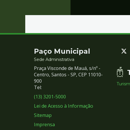
Contato
Paço Municipal
e
Sede Administrativa
Praça Visconde de Mauá, s/nº -
Redes
Centro, Santos - SP, CEP 11010-
900
Turis
Sociais
Tel:
(13) 3201-5000
Lei de Acesso à Informação
Sitemap
Imprensa