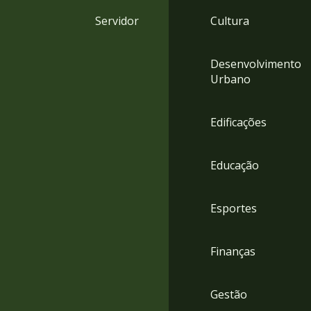
4
Servidor
Cultura
Acessibilidade
5
Desenvolvimento
Urbano
Edificações
Educação
Esportes
Finanças
Gestão