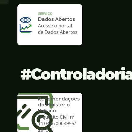
SERVICO
Dados Abertos
Acesse o portal
de Dados Abertos
Controladori
SERVICO
Recomendações
do Ministério
Público
Inquérito Civil nº
11.0426.0004955/
2013-1