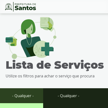
Ir
Conteúdo
para
o
conteúdo
1
Ir
para
o
menu
Lista de Serviços
2
Ir
para
Utilize os filtros para achar o serviço que procura
busca
3
Ir
para
- Qualquer -
- Qualquer -
o
rodapé