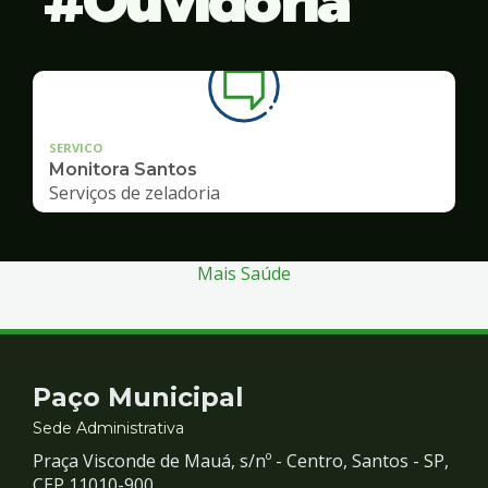
Ouvidoria
SERVICO
Monitora Santos
Serviços de zeladoria
Mais Saúde
Contato
Paço Municipal
e
Sede Administrativa
Praça Visconde de Mauá, s/nº - Centro, Santos - SP,
CEP 11010-900