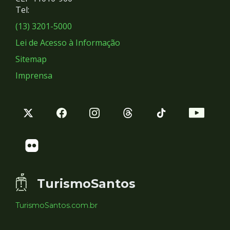
Redes
Tel:
Sociais
(13) 3201-5000
Lei de Acesso à Informação
Sitemap
Imprensa
TurismoSantos
TurismoSantos.com.br