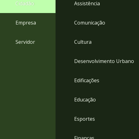
4
Cidadão
Assistência
Acessibilidade
5
Empresa
Comunicação
Servidor
Cultura
Desenvolvimento Urbano
Edificações
Educação
Esportes
Finanças