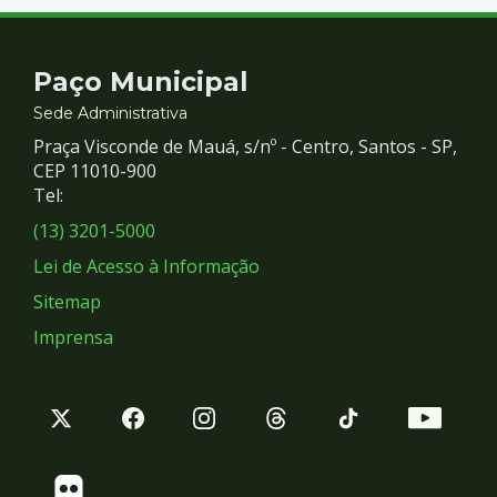
Contato
Paço Municipal
e
Sede Administrativa
Praça Visconde de Mauá, s/nº - Centro, Santos - SP,
Redes
CEP 11010-900
Tel:
Sociais
(13) 3201-5000
Lei de Acesso à Informação
Sitemap
Imprensa