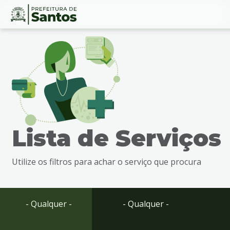
Ir
Conteúdo
para
o
conteúdo
1
Ir
para
o
menu
Lista de Serviços
2
Ir
para
Utilize os filtros para achar o serviço que procura
busca
3
Ir
para
- Qualquer -
- Qualquer -
o
rodapé