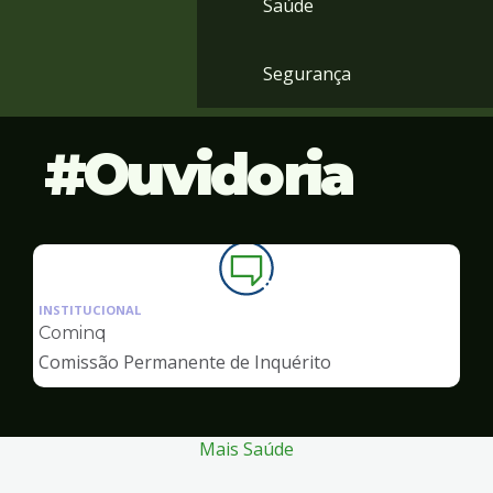
Saúde
Segurança
Ouvidoria
Ilustração
da
INSTITUCIONAL
pagina
Cominq
de
Comissão Permanente de Inquérito
Ouvidoria
Mais Saúde