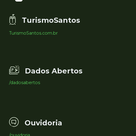
TurismoSantos
TurismoSantos.com.br
Dados Abertos
/dadosabertos
Ouvidoria
/ouvidoria