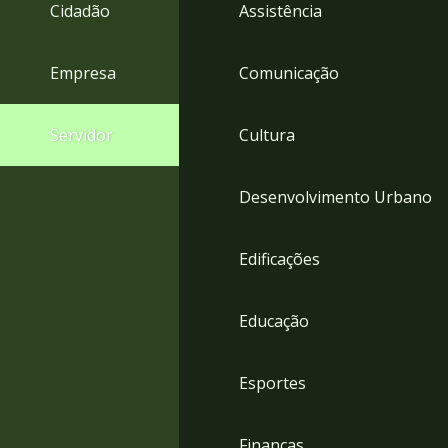
4
Cidadão
Assistência
Acessibilidade
5
Empresa
Comunicação
Servidor
Cultura
Desenvolvimento Urbano
Edificações
Educação
Esportes
Finanças