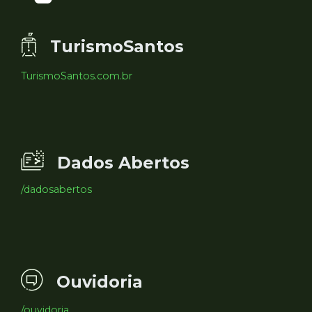
TurismoSantos
TurismoSantos.com.br
Dados Abertos
/dadosabertos
Ouvidoria
/ouvidoria