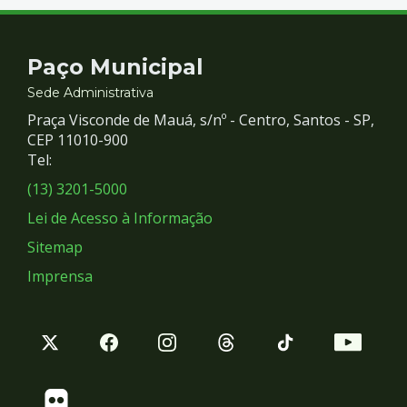
Contato
Paço Municipal
e
Sede Administrativa
Praça Visconde de Mauá, s/nº - Centro, Santos - SP,
Redes
CEP 11010-900
Tel:
Sociais
(13) 3201-5000
Lei de Acesso à Informação
Sitemap
Imprensa