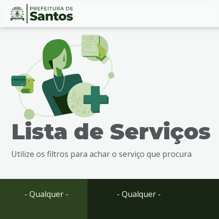
Ir
Conteúdo
para
o
conteúdo
1
Ir
para
o
menu
Lista de Serviços
2
Ir
para
Utilize os filtros para achar o serviço que procura
busca
3
Ir
para
- Qualquer -
- Qualquer -
o
rodapé