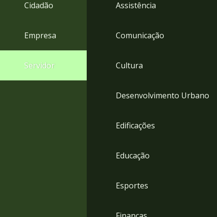
4
Cidadão
Assistência
Acessibilidade
5
Empresa
Comunicação
Servidor
Cultura
Desenvolvimento Urbano
Edificações
Educação
Esportes
Finanças