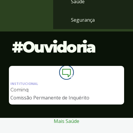
Saúde
Segurança
Ouvidoria
Ilustração
da
INSTITUCIONAL
pagina
Cominq
de
Comissão Permanente de Inquérito
Ouvidoria
Mais Saúde