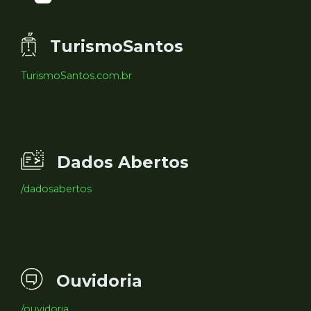
TurismoSantos
TurismoSantos.com.br
Dados Abertos
/dadosabertos
Ouvidoria
/ouvidoria