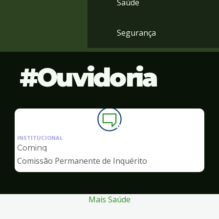
Saúde
Segurança
Ouvidoria
Ilustração
da
INSTITUCIONAL
pagina
Cominq
de
Comissão Permanente de Inquérito
Ouvidoria
Mais Saúde