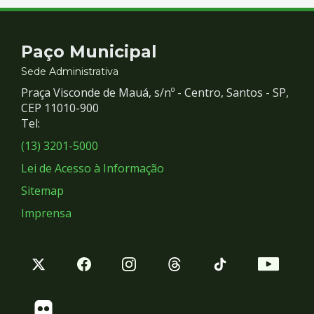
Contato
Paço Municipal
e
Sede Administrativa
Praça Visconde de Mauá, s/nº - Centro, Santos - SP,
Redes
CEP 11010-900
Tel:
Sociais
(13) 3201-5000
Lei de Acesso à Informação
Sitemap
Imprensa