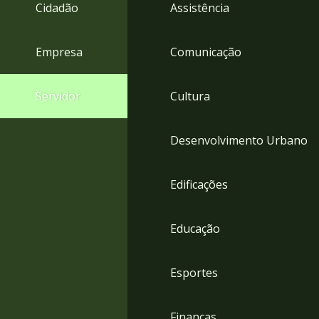
4
Cidadão
Assistência
Acessibilidade
5
Empresa
Comunicação
Servidor
Cultura
Desenvolvimento Urbano
Edificações
Educação
Esportes
Finanças