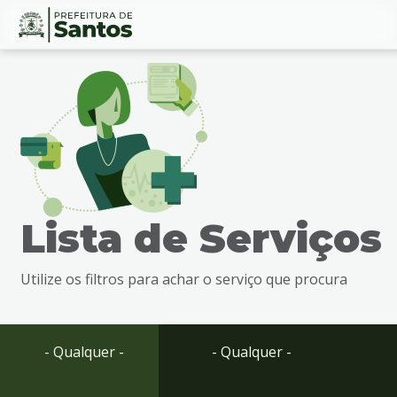
Ir
Conteúdo
para
o
conteúdo
1
Ir
para
o
menu
Lista de Serviços
2
Ir
para
Utilize os filtros para achar o serviço que procura
busca
3
Ir
para
- Qualquer -
- Qualquer -
o
rodapé