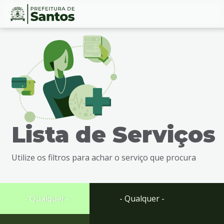
Ir
Conteúdo
para
o
conteúdo
1
Ir
para
o
menu
Lista de Serviços
2
Ir
para
Utilize os filtros para achar o serviço que procura
busca
3
Ir
para
- Qualquer -
- Qualquer -
o
rodapé