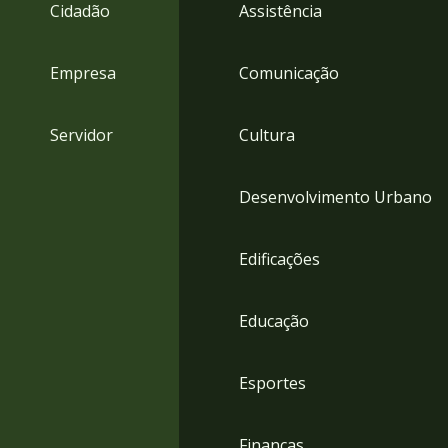
4
Cidadão
Assistência
Acessibilidade
5
Empresa
Comunicação
Servidor
Cultura
Desenvolvimento Urbano
Edificações
Educação
Esportes
Finanças