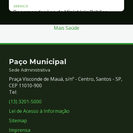
SERVICO
Recomendações do Ministério Público
Inquérito Civil nº 11.0426.0004955/2013-1
Mais Saúde
Contato
Paço Municipal
e
Sede Administrativa
Praça Visconde de Mauá, s/nº - Centro, Santos - SP,
Redes
CEP 11010-900
Tel:
Sociais
(13) 3201-5000
Lei de Acesso à Informação
Sitemap
Imprensa