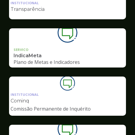
da
INSTITUCIONAL
pagina
Transparência
de
Ouvidoria
SERVICO
IndicaMeta
Plano de Metas e Indicadores
Ilustração
da
INSTITUCIONAL
pagina
Cominq
de
Comissão Permanente de Inquérito
Ouvidoria