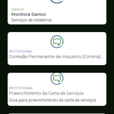
SERVICO
Monitora Santos
Serviços de zeladoria
Ilustração
da
INSTITUCIONAL
pagina
Comissão Permanente de Inquérito (Cominq)
de
Ouvidoria
Ilustração
da
INSTITUCIONAL
pagina
Preenchimento da Carta de Serviços
de
Guia para preenchimento da carta de serviços
Ouvidoria