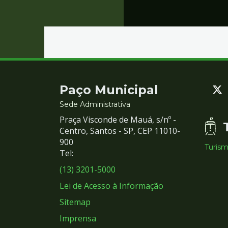
Contato
Paço Municipal
e
Sede Administrativa
Praça Visconde de Mauá, s/nº -
Redes
Centro, Santos - SP, CEP 11010-
900
Turis
Sociais
Tel:
(13) 3201-5000
Lei de Acesso à Informação
Sitemap
Imprensa