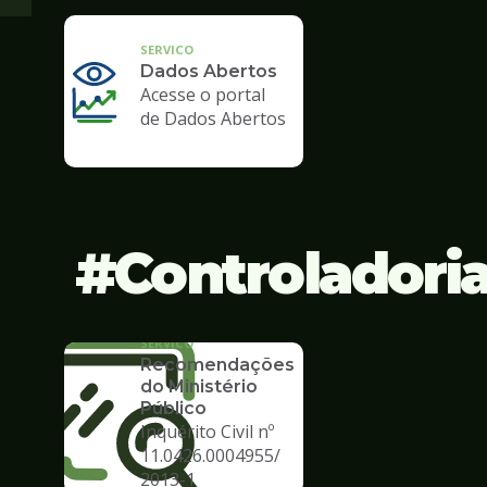
SERVICO
Dados Abertos
Acesse o portal
de Dados Abertos
Controladori
SERVICO
Recomendações
do Ministério
Público
Inquérito Civil nº
11.0426.0004955/
2013-1