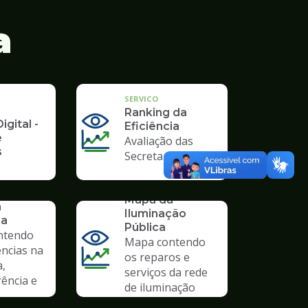
a
SERVICO
Ranking da
igital -
Eficiência
e
Avaliação das
s
Secretarias
SERVICO
Mapa da
a
Iluminação
ia
Pública
ntendo
Mapa contendo
ências na
os reparos e
a,
serviços da rede
ência e
de iluminação
pública.