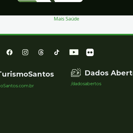
Mais Saúde
Dados Abert
TurismoSantos
/dadosabertos
moSantos.com.br