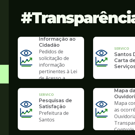
Transparênci
SERVICO
SIC - Serviço de
Informação ao
Cidadão
SERVICO
Pedidos de
Santos D
solicitação de
Carta d
informação
Serviço
pertinentes à Lei
de Acesso a
Informação
SERVICO
Mapa d
SERVICO
Ouvidor
Pesquisas de
Mapa co
Satisfação
as ocorr
Prefeitura de
Ouvidori
Santos
Transpar
Controle