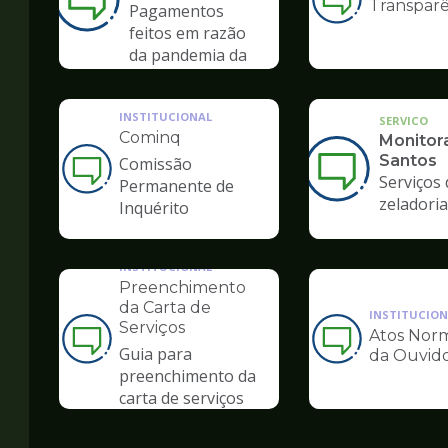
Transparê
Ilustração
Pagamentos
da
feitos em razão
pagina
da pandemia da
de
COVID-19
Ouvidoria
INSTITUCIONAL
SERVICO
Cominq
Monitor
Santos
Comissão
Ilustração
Serviços 
Permanente de
da
zeladoria
Inquérito
pagina
de
Ouvidoria
INSTITUCIONAL
Preenchimento
da Carta de
INSTITUCION
Serviços
Atos Norm
Ilustração
Ilustração
Guia para
da Ouvido
da
da
preenchimento da
pagina
pagina
carta de serviços
de
de
Ouvidoria
Ouvidoria