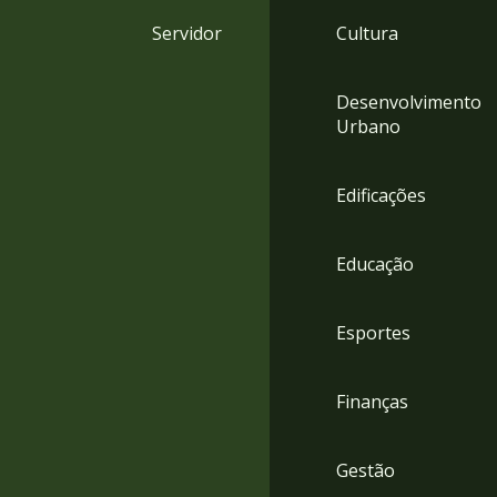
4
Servidor
Cultura
Acessibilidade
5
Desenvolvimento
Urbano
Edificações
Educação
Esportes
Finanças
Gestão