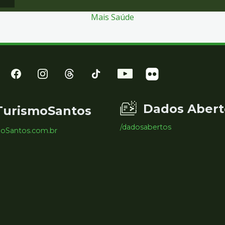
Mais Saúde
Dados Abert
TurismoSantos
/dadosabertos
moSantos.com.br