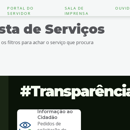
PORTAL DO
SALA DE
OUVID
SERVIDOR
IMPRENSA
ista de Serviços
e os filtros para achar o serviço que procura
Transparênci
SERVICO
SIC - Serviço de
Informação ao
Cidadão
Pedidos de