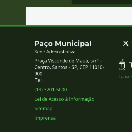
Contato
Paço Municipal
e
Sede Administrativa
Praça Visconde de Mauá, s/nº -
Redes
Centro, Santos - SP, CEP 11010-
900
Turis
Sociais
Tel:
(13) 3201-5000
Lei de Acesso à Informação
Sitemap
Imprensa