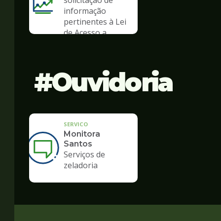
solicitação de
informação
pertinentes à Lei
de Acesso a
Informação
Ouvidoria
SERVICO
Monitora
Santos
Serviços de
zeladoria