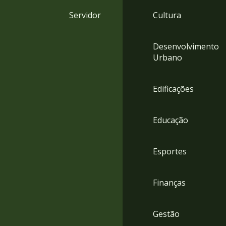
4
Servidor
Cultura
Acessibilidade
5
Desenvolvimento
Urbano
Edificações
Educação
Esportes
Finanças
Gestão