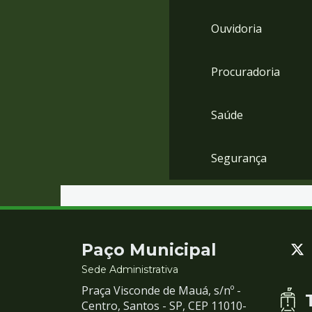
Ouvidoria
Procuradoria
Saúde
Segurança
Contato
Paço Municipal
e
Sede Administrativa
Praça Visconde de Mauá, s/nº -
Redes
Centro, Santos - SP, CEP 11010-