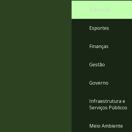
4
Educação
Acessibilidade
5
Esportes
Finanças
Gestão
Governo
Infraestrutura e
Serviços Públicos
Meio Ambiente