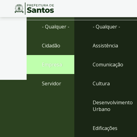
Ir
Conteúdo
- Qualquer -
- Qualquer -
para
o
conteúdo
Cidadão
Assistência
1
Ir
para
Empresa
Comunicação
o
menu
2
Servidor
Cultura
Ir
para
busca
Desenvolvimento
3
Urbano
Ir
para
o
Edificações
rodapé