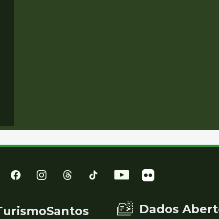
Dados Abert
TurismoSantos