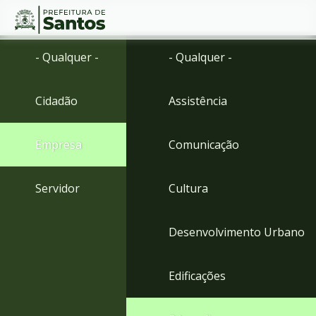
Ir
Conteúdo
- Qualquer -
- Qualquer -
para
o
conteúdo
Cidadão
Assistência
1
Ir
para
Empresa
Comunicação
o
menu
2
Servidor
Cultura
Ir
para
busca
Desenvolvimento Urbano
3
Ir
para
Edificações
o
rodapé