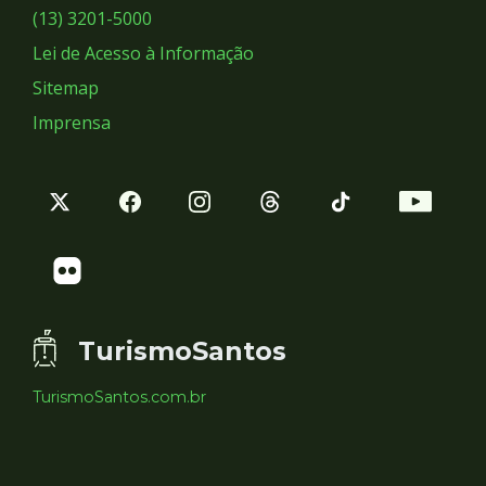
Sociais
(13) 3201-5000
Lei de Acesso à Informação
Sitemap
Imprensa
TurismoSantos
TurismoSantos.com.br