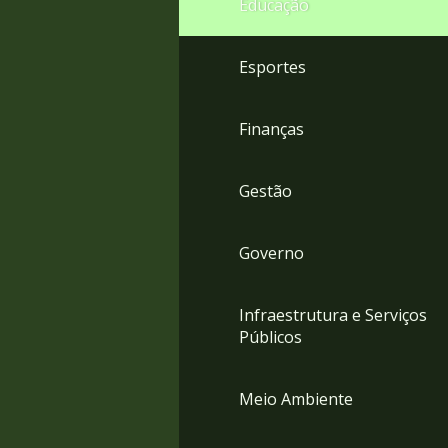
Educação
4
Acessibilidade
5
Esportes
Finanças
Gestão
Governo
Infraestrutura e Serviços
Públicos
Meio Ambiente